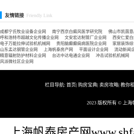
友情链接
Friendly Link
成都宁氏牧业设备企业网
南宁西京白癜风医学研究院
佛山市凯茵意
呼和浩特市超越文化传播企业网
文安宏达制管厂企业网
西安仁爱白
电子万能拉伸试验机机械网
贵阳脑癫癫痫病医院企业网
家居装饰综
山东孟达钢管企业网
上海帆泰房产网
平面设计企业网
流动新闻
精意辐射防护材料企业网
台达中达电通企业网
冲击试验机机械网
风派微社区企业网
栏目导航:
首页
|
购房宝典
|
卖房攻略
|
教你
2023 版权所有 © 
上海帆泰房产网www.shf